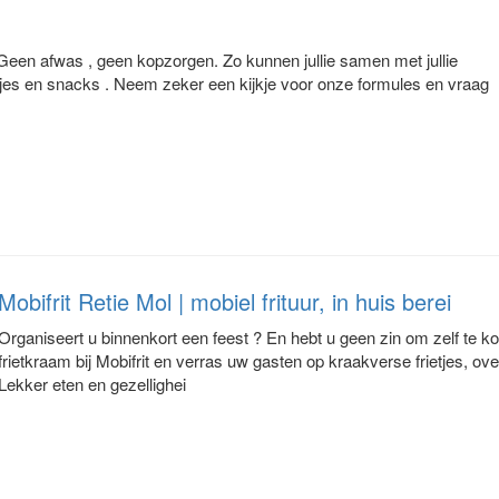
 Geen afwas , geen kopzorgen. Zo kunnen jullie samen met jullie
tjes en snacks . Neem zeker een kijkje voor onze formules en vraag
Mobifrit Retie Mol | mobiel frituur, in huis berei
Organiseert u binnenkort een feest ? En hebt u geen zin om zelf te 
frietkraam bij Mobifrit en verras uw gasten op kraakverse frietjes, o
Lekker eten en gezellighei