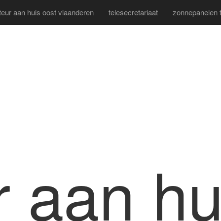
iteur aan huis oost vlaanderen
telesecretariaat
zonnepanelen th
ur aan hu