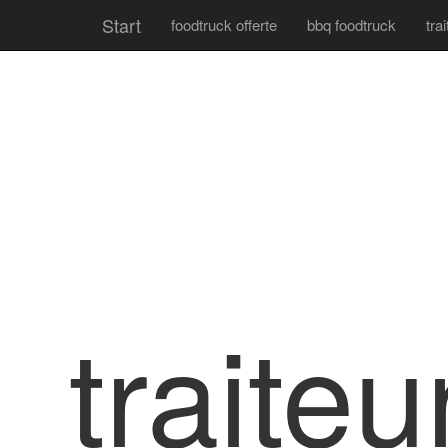
Start
foodtruck offerte
bbq foodtruck
tra
traite