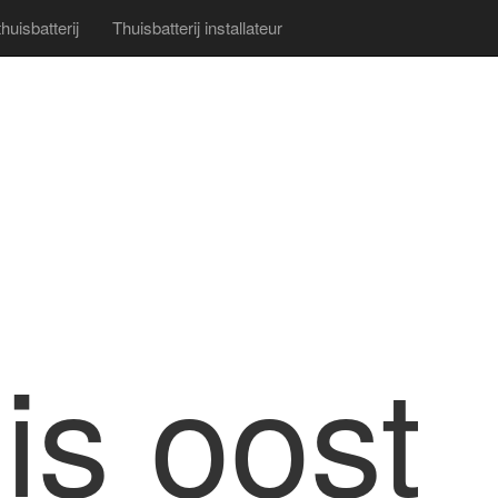
uisbatterij
Thuisbatterij installateur
is oost